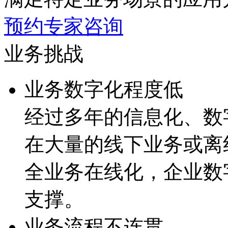
预约专家咨询
业务挑战
业务数字化程度低
经过多年的信息化、
在大量的线下业务或离线流
全业务在线化，企
支撑。
业务流程不连贯