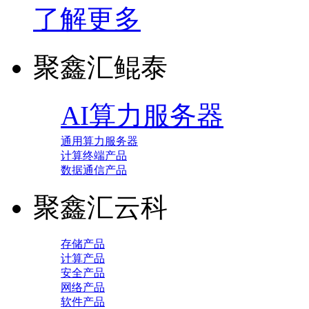
了解更多
聚鑫汇鲲泰
AI算力服务器
通用算力服务器
计算终端产品
数据通信产品
聚鑫汇云科
存储产品
计算产品
安全产品
网络产品
软件产品