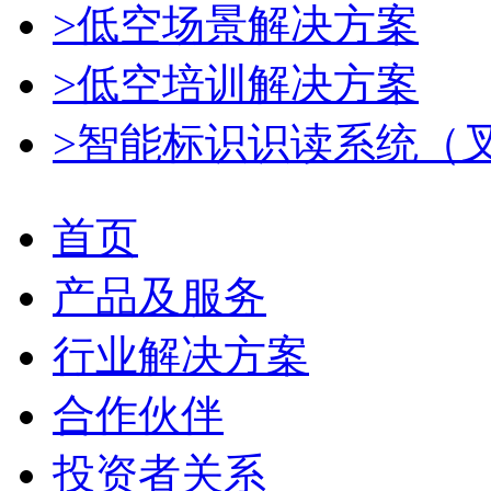
>低空场景解决方案
>低空培训解决方案
>智能标识识读系统（
首页
产品及服务
行业解决方案
合作伙伴
投资者关系