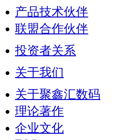
产品技术伙伴
联盟合作伙伴
投资者关系
关于我们
关于聚鑫汇数码
理论著作
企业文化