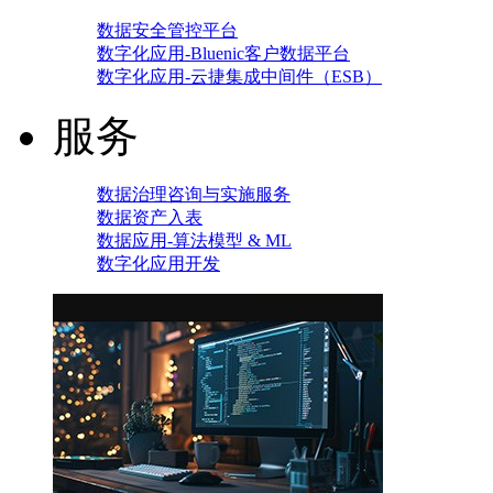
数据安全管控平台
数字化应用-Bluenic客户数据平台
数字化应用-云捷集成中间件（ESB）
服务
数据治理咨询与实施服务
数据资产入表
数据应用-算法模型 & ML
数字化应用开发