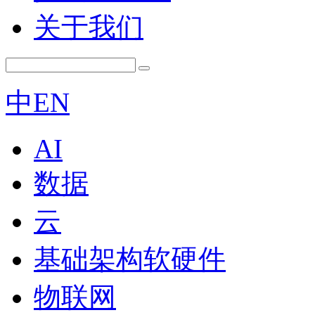
关于我们
中
EN
AI
数据
云
基础架构软硬件
物联网