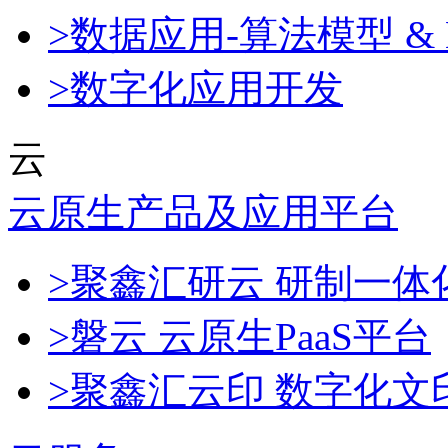
>数据应用-算法模型 & 
>数字化应用开发
云
云原生产品及应用平台
>聚鑫汇研云 研制一
>磐云 云原生PaaS平台
>聚鑫汇云印 数字化文