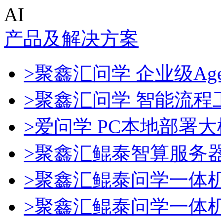
AI
产品及解决方案
>聚鑫汇问学 企业级Age
>聚鑫汇问学 智能流程
>爱问学 PC本地部署
>聚鑫汇鲲泰智算服务
>聚鑫汇鲲泰问学一体
>聚鑫汇鲲泰问学一体机De