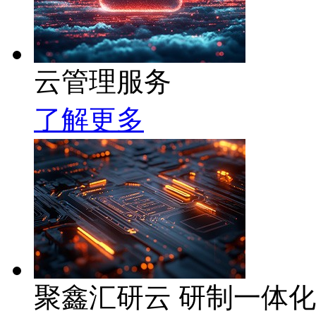
云管理服务
了解更多
聚鑫汇研云 研制一体