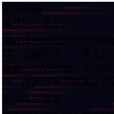
客户价值
低代码开发交付：
通过成熟的低代码开发平台
理、采购管理、日常
捷化的OA、CRM
统，满足业务等快速上
应用集成服务：